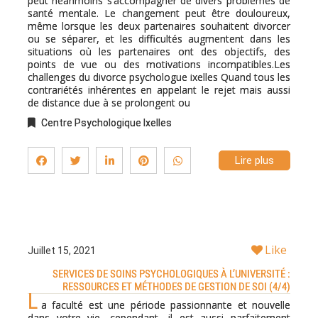
peut néanmoins s’accompagner de divers problèmes de
santé mentale. Le changement peut être douloureux,
même lorsque les deux partenaires souhaitent divorcer
ou se séparer, et les difficultés augmentent dans les
situations où les partenaires ont des objectifs, des
points de vue ou des motivations incompatibles.Les
challenges du divorce psychologue ixelles Quand tous les
contrariétés inhérentes en appelant le rejet mais aussi
de distance due à se prolongent ou
Centre Psychologique Ixelles
Lire plus
Like
Juillet 15, 2021
SERVICES DE SOINS PSYCHOLOGIQUES À L’UNIVERSITÉ :
RESSOURCES ET MÉTHODES DE GESTION DE SOI (4/4)
L
a faculté est une période passionnante et nouvelle
dans votre vie, cependant, il est aussi parfaitement