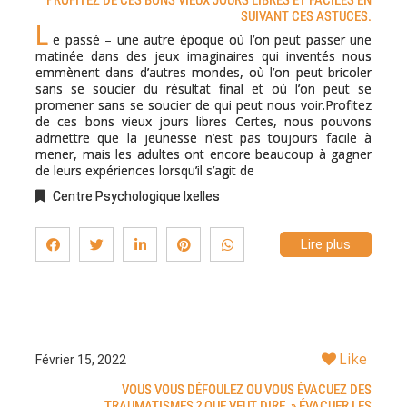
PROFITEZ DE CES BONS VIEUX JOURS LIBRES ET FACILES EN
SUIVANT CES ASTUCES.
L
e passé – une autre époque où l’on peut passer une
matinée dans des jeux imaginaires qui inventés nous
emmènent dans d’autres mondes, où l’on peut bricoler
sans se soucier du résultat final et où l’on peut se
promener sans se soucier de qui peut nous voir.Profitez
de ces bons vieux jours libres Certes, nous pouvons
admettre que la jeunesse n’est pas toujours facile à
mener, mais les adultes ont encore beaucoup à gagner
de leurs expériences lorsqu’il s’agit de
Centre Psychologique Ixelles
Lire plus
Like
Février 15, 2022
VOUS VOUS DÉFOULEZ OU VOUS ÉVACUEZ DES
TRAUMATISMES ? QUE VEUT DIRE » ÉVACUER LES