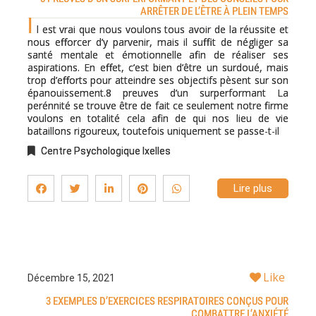
ARRÊTER DE L’ÊTRE À PLEIN TEMPS
I
l est vrai que nous voulons tous avoir de la réussite et
nous efforcer d’y parvenir, mais il suffit de négliger sa
santé mentale et émotionnelle afin de réaliser ses
aspirations. En effet, c’est bien d’être un surdoué, mais
trop d’efforts pour atteindre ses objectifs pèsent sur son
épanouissement.8 preuves d’un surperformant La
perénnité se trouve être de fait ce seulement notre firme
voulons en totalité cela afin de qui nos lieu de vie
bataillons rigoureux, toutefois uniquement se passe-t-il
Centre Psychologique Ixelles
Lire plus
Like
Décembre 15, 2021
3 EXEMPLES D’EXERCICES RESPIRATOIRES CONÇUS POUR
COMBATTRE L’ANXIÉTÉ