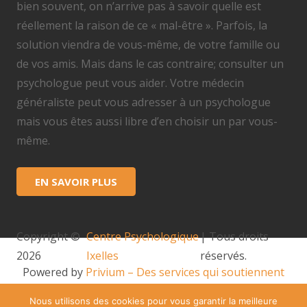
bien souvent, on n’arrive pas à savoir quelle est
réellement la raison de ce « mal-être ». Parfois, la
solution viendra de vous-même, de votre famille ou
de vos amis. Mais dans le cas contraire; consulter un
psychologue peut vous aider. Votre médecin
généraliste peut vous adresser à un psychologue
mais vous êtes aussi libre d’en choisir un par vous-
même.
EN SAVOIR PLUS
Copyright ©
Centre Psychologique
| Tous droits
2026
Ixelles
réservés.
Powered by
Privium – Des services qui soutiennent
vos soins. Pour psychologues, psychotherapeutes et
Nous utilisons des cookies pour vous garantir la meilleure