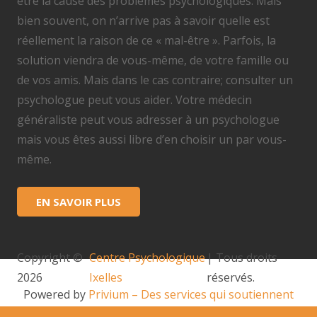
être la cause des problèmes psychologiques. Mais
bien souvent, on n’arrive pas à savoir quelle est
réellement la raison de ce « mal-être ». Parfois, la
solution viendra de vous-même, de votre famille ou
de vos amis. Mais dans le cas contraire; consulter un
psychologue peut vous aider. Votre médecin
généraliste peut vous adresser à un psychologue
mais vous êtes aussi libre d’en choisir un par vous-
même.
EN SAVOIR PLUS
Copyright ©
Centre Psychologique
| Tous droits
2026
Ixelles
réservés.
Powered by
Privium – Des services qui soutiennent
vos soins. Pour psychologues, psychotherapeutes et