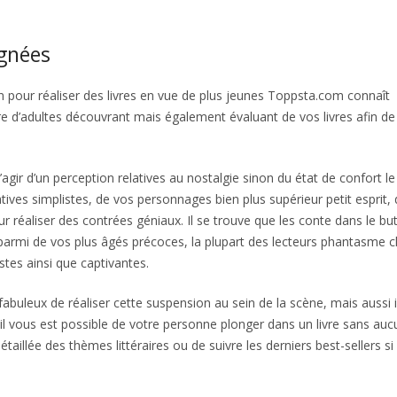
ignées
Profitez de ces bons vieux jours libres
on pour réaliser des livres en vue de plus jeunes Toppsta.com connaît
d’adultes découvrant mais également évaluant de vos livres afin de
agir d’un perception relatives au nostalgie sinon du état de confort le 
es simplistes, de vos personnages bien plus supérieur petit esprit, 
ur réaliser des contrées géniaux. Il se trouve que les conte dans le bu
 parmi de vos plus âgés précoces, la plupart des lecteurs phantasme 
stes ainsi que captivantes.
uleux de réaliser cette suspension au sein de la scène, mais aussi i
l vous est possible de votre personne plonger dans un livre sans au
détaillée des thèmes littéraires ou de suivre les derniers best-sellers si