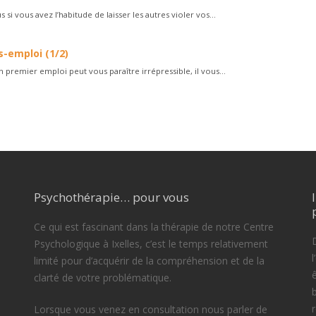
 si vous avez l’habitude de laisser les autres violer vos...
-emploi (1/2)
 premier emploi peut vous paraître irrépressible, il vous...
Psychothérapie… pour vous
Ce qui est fascinant dans la thérapie de notre Centre
D
Psychologique à Ixelles, c’est le temps relativement
limité pour d’acquérir de la compréhension et de la
clarté de votre problématique.
Lorsque vous venez en consultation nous parler de