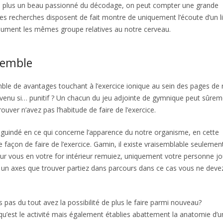
s plus un beau passionné du décodage, on peut compter une grande
 Des recherches disposent de fait montre de uniquement l’écoute d’un l
llument les mêmes groupe relatives au notre cerveau.
semble
Profitez de ces bons vieux jours libres
ble de avantages touchant à l’exercice ionique au sein des pages de 
 devenu si… punitif ? Un chacun du jeu adjointe de gymnique peut sûre
uver n’avez pas l’habitude de faire de l’exercice.
uindé en ce qui concerne l’apparence du notre organisme, en cette
 façon de faire de l’exercice. Gamin, il existe vraisemblable seulemen
sur vous en votre for intérieur remuiez, uniquement votre personne jo
 un axes que trouver partiez dans parcours dans ce cas vous ne deve
 pas du tout avez la possibilité de plus le faire parmi nouveau?
u’est le activité mais également établies abattement la anatomie d’u