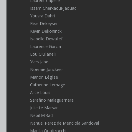
Laurent Capelle
Issam Cherkaoui-Jaouad
Yousra Dahri
Elise Dekeyser
Kevin Dekoninck
Isabelle Dewallef
Laurence Garcia
Lou Giulianelli
Yves Jabe
Noémie Jonckeer
Manon Léglise
Catherine Lemage
Alice Louis
Serafino Malaguarnera
Juliette Marsan
Nebil M’Rad
Nahuel Perez de Mendiola Sandoval
Manila Quattrocchi