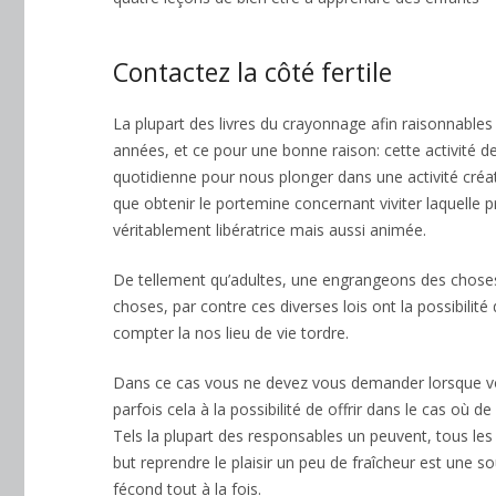
Contactez la côté fertile
Profitez de ces bons vieux jours libres
La plupart des livres du crayonnage afin raisonnables
années, et ce pour une bonne raison: cette activité d
quotidienne pour nous plonger dans une activité créati
que obtenir le portemine concernant viviter laquelle p
véritablement libératrice mais aussi animée.
De tellement qu’adultes, une engrangeons des choses
choses, par contre ces diverses lois ont la possibilit
compter la nos lieu de vie tordre.
Dans ce cas vous ne devez vous demander lorsque vous
parfois cela à la possibilité de offrir dans le cas où
Tels la plupart des responsables un peuvent, tous les
but reprendre le plaisir un peu de fraîcheur est une 
fécond tout à la fois.