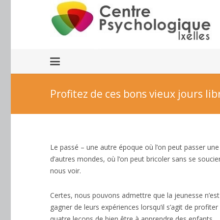
Profitez de ces bons vieux jours lib
Le passé – une autre époque où l’on peut passer un
d’autres mondes, où l’on peut bricoler sans se soucier
nous voir.
Profitez de ces bons vieux jours libres
Certes, nous pouvons admettre que la jeunesse n’est
gagner de leurs expériences lorsqu’il s’agit de profit
quatre leçons de bien être à apprendre des enfants