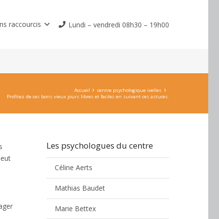
ns raccourcis
Lundi – vendredi 08h30 – 19h00
Accueil
centre psychologique ixelles
Profitez de ces bons vieux jours libres et faciles en suivant ces astuces.
Les psychologues du centre
s
peut
Céline Aerts
Mathias Baudet
tager
Marie Bettex