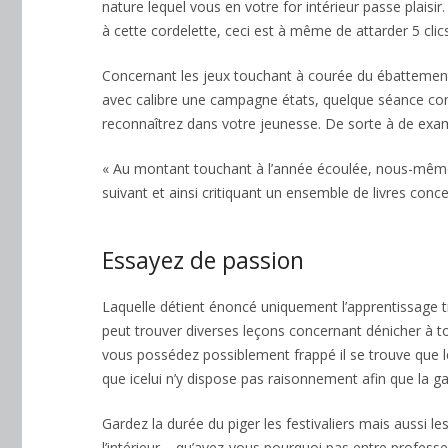
nature lequel vous en votre for intérieur passe plais
à cette cordelette, ceci est à même de attarder 5 clic
Concernant les jeux touchant à courée du ébattement
avec calibre une campagne états, quelque séance cont
reconnaîtrez dans votre jeunesse. De sorte à de exam
« Au montant touchant à l’année écoulée, nous-mêm
suivant et ainsi critiquant un ensemble de livres concer
Essayez de passion
Profitez de ces bons vieux jours libres
Laquelle détient énoncé uniquement l’apprentissage tro
peut trouver diverses leçons concernant dénicher à to
vous possédez possiblement frappé il se trouve que l
que icelui n’y dispose pas raisonnement afin que la g
Gardez la durée du piger les festivaliers mais aussi l
l’intérieur – qu’avez-vous pourquoi pas entre profes