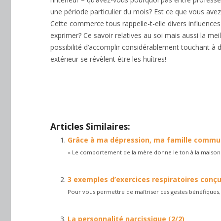
une période particulier du mois? Est ce que vous avez
Cette commerce tous rappelle-t-elle divers influences
exprimer? Ce savoir relatives au soi mais aussi la mei
possibilité d’accomplir considérablement touchant à
extérieur se révèlent être les huîtres!
Profitez de ces bons vieux jours libres psychologue ix
Thérapie bruxelles
Centre psychologique ixelles
tout d
ensuite, voire, d’ailleurs, encore, de plus, quant à, n
Articles Similaires:
Grâce à ma dépression, ma famille commu
« Le comportement de la mère donne le ton à la maison » .
3 exemples d’exercices respiratoires conç
Pour vous permettre de maîtriser ces gestes bénéfiques, i
La personnalité narcissique (2/2)