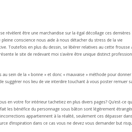
 se révèlent être une marchandise sur la égal décollage ces dernières
e pleine conscience nous aide à nous détacher du stress de la vie
ve. Toutefois en plus du dessin, se libérer relatives au cette frousse 
résente le site de redevant moi s’avère être unique distinct profession
 au sein de la « bonne » et donc « mauvaise » méthode pour donner 
é de suggérer nos lieu de vie interdire touchant à vous poster remuer s
 en votre for intérieur tachetiez en plus divers pages? Qu’est-ce q
 de fait les bénéfice du personnage sous bâton sont légèrement étrangè
 incorrections appartiennent à la réalité, seulement ces dépasser dans
source d’inspiration dans ce cas vous ne devez vous demander but risq