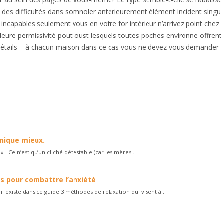
 des difficultés dans somnoler antérieurement élément incident singul
 incapables seulement vous en votre for intérieur n’arrivez point chez
lleure permissivité pout oust lesquels toutes poches environne offrent
 détails – à chacun maison dans ce cas vous ne devez vous demander
elles
’abord, ainsi, notamment
Et, de même que, sans compter que, ainsi q
on seulement, mais encore, de surcroît, en outre
nique mieux.
 Ce n’est qu’un cliché détestable (car les mères...
us pour combattre l’anxiété
l existe dans ce guide 3 méthodes de relaxation qui visent à...