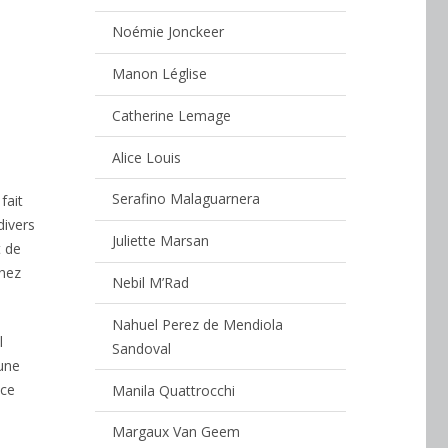
Noémie Jonckeer
Manon Léglise
Catherine Lemage
Alice Louis
Serafino Malaguarnera
fait
divers
Juliette Marsan
t de
chez
Nebil M’Rad
Nahuel Perez de Mendiola
l
Sandoval
cune
 ce
Manila Quattrocchi
Margaux Van Geem