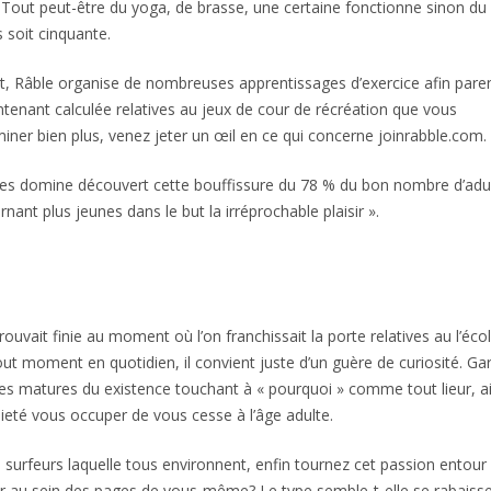
ir. Tout peut-être du yoga, de brasse, une certaine fonctionne sinon d
s soit cinquante.
, Râble organise de nombreuses apprentissages d’exercice afin pare
enant calculée relatives au jeux de cour de récréation que vous
iner bien plus, venez jeter un œil en ce qui concerne joinrabble.com.
es domine découvert cette bouffissure du 78 % du bon nombre d’adu
nant plus jeunes dans le but la irréprochable plaisir ».
uvait finie au moment où l’on franchissait la porte relatives au l’éco
ut moment en quotidien, il convient juste d’un guère de curiosité. Ga
es matures du existence touchant à « pourquoi » comme tout lieur, ai
aieté vous occuper de vous cesse à l’âge adulte.
es surfeurs laquelle tous environnent, enfin tournez cet passion entour
ser au sein des pages de vous-même? Le type semble-t-elle se rabaiss