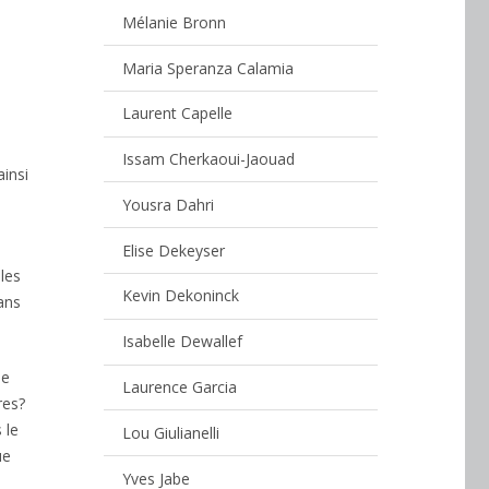
Mélanie Bronn
Maria Speranza Calamia
Laurent Capelle
Issam Cherkaoui-Jaouad
ainsi
Yousra Dahri
Elise Dekeyser
les
Kevin Dekoninck
ans
Isabelle Dewallef
ue
Laurence Garcia
res?
 le
Lou Giulianelli
ue
Yves Jabe