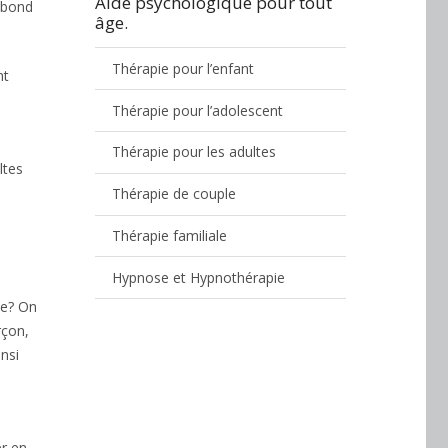
Aide psychologique pour tout
u bond
âge.
Thérapie pour l’enfant
nt
Thérapie pour l’adolescent
Thérapie pour les adultes
ltes
Thérapie de couple
Thérapie familiale
Hypnose et Hypnothérapie
le? On
rçon,
nsi
er en