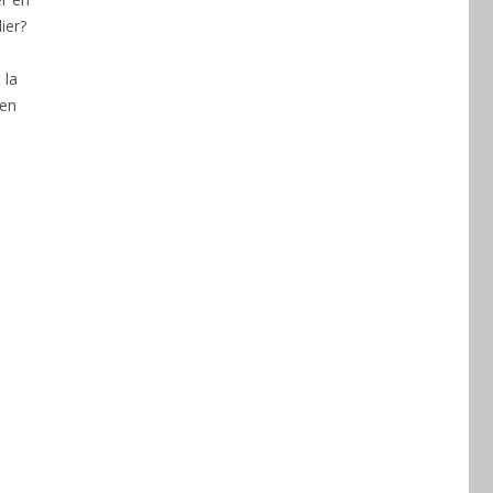
ier?
 la
 en
ue,