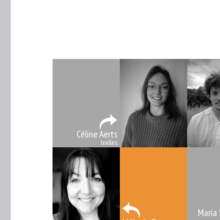
Céline Aerts
Ixelles
Maria