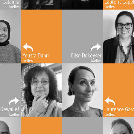
Calamia
Laurent Capel
Ixelles
Ixelles
Yousra Dahri
Elise Dekeyser
Ixelles
Ixelles
 Dewallef
Laurence Garc
Ixelles
Ixelles