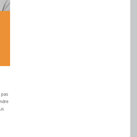
e pas
endre
ous