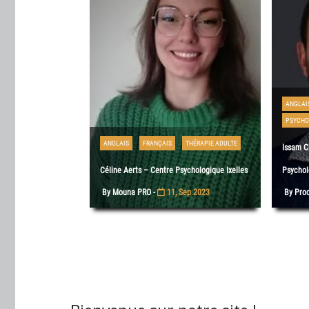
ANGLAI
PSYCHO
ANGLAIS
FRANÇAIS
THÉRAPIE ADULTE
Issam C
Céline Aerts – Centre Psychologique Ixelles
Psychol
By Mouna PRO -
11, Sep 2023
By Pro