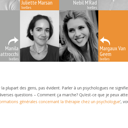
Juliette Marsan
Nebil M’Rad
Ixelles
Ixelles
Manila
Margaux Van
attrocchi
Geem
Ixelles
Ixelles
les
a plupart des gens, pas évident. Parler à un psychologues ne signifi
r diverses questions – Comment ça marche? Qu’est-ce que je peux att
formations générales concernant la thérapie chez un psychologue
’, v