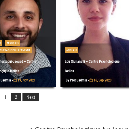
S
FRANÇAIS
THÉRAPIE POUR L’ENFANT
ANGLAIS
herkaoui-Jaouad – Centre
Lou Giulianelli – Centre Psychologique
ogique Ixelles
Ixelles
cuadmin -
19, Nov 2021
By Procuadmin -
16, Sep 2020
1
2
Next