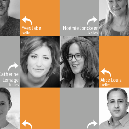
Yves Jabe
Noémie Jonckeer
Ixelle
Ixelles
Catherine
Lemage
Alice Louis
Ixelles
Ixelles