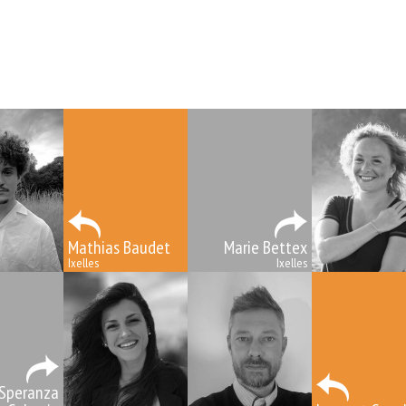
Mathias Baudet
Marie Bettex
Ixelles
Ixelles
 Speranza