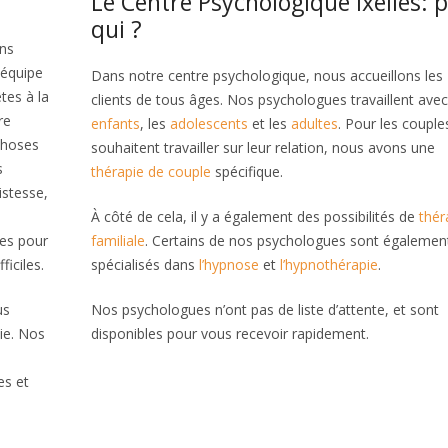
Le Centre Psychologique Ixelles: 
qui ?
ns
 équipe
Dans notre centre psychologique, nous accueillons les
tes à la
clients de tous âges. Nos psychologues travaillent avec
re
enfants
, les
adolescents
et les
adultes
. Pour les couple
 choses
souhaitent travailler sur leur relation, nous avons une
s
thérapie de couple
spécifique.
istesse,
À côté de cela, il y a également des possibilités de
thér
ces pour
familiale
. Certains de nos psychologues sont égalemen
ficiles.
spécialisés dans
l’hypnose
et
l’hypnothérapie
.
us
Nos psychologues n’ont pas de liste d’attente, et sont
ie. Nos
disponibles pour vous recevoir rapidement.
es et