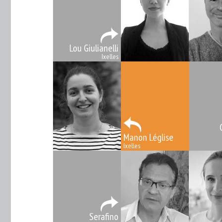
Lou Giulianelli
Ixelles
Manon Léglise
Ixelles
Serafino