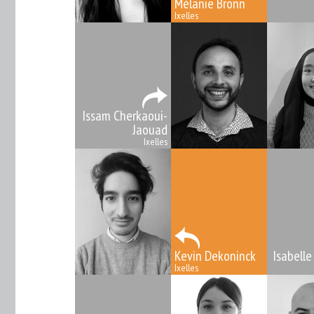
Mélanie Bronn
Ixelles
Issam Cherkaoui-
Jaouad
Ixelles
Kevin Dekoninck
Isabelle
Ixelles