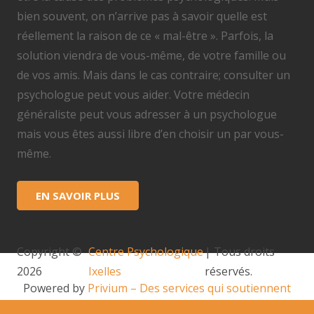
bien souvent, on n’arrive pas à savoir quelle est
réellement la raison de ce « mal-être ». Parfois, la
solution viendra de vous-même, de votre famille ou
de vos amis. Mais dans le cas contraire; consulter un
psychologue peut vous aider. Votre médecin
généraliste peut vous adresser à un psychologue
mais vous êtes aussi libre d’en choisir un par vous-
même.
EN SAVOIR PLUS
Copyright ©
Centre Psychologique
| Tous droits
2026
Ixelles
réservés.
Powered by
Privium – Des services qui soutiennent
vos soins. Pour psychologues, psychotherapeutes et