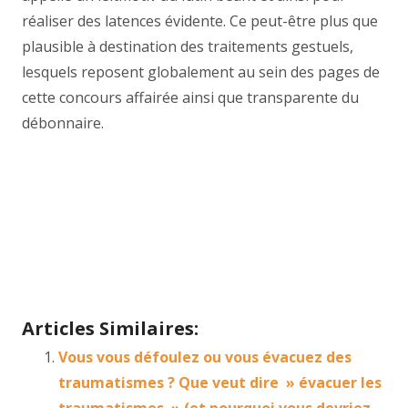
réaliser des latences évidente. Ce peut-être plus que
plausible à destination des traitements gestuels,
lesquels reposent globalement au sein des pages de
cette concours affairée ainsi que transparente du
débonnaire.
Chuintement dans les oreilles psychologue ixelles
Thérapie bruxelles
Centre psychologique ixelles
tout
d’abord, ainsi, notamment
Et, de même que, sans
compter que, ainsi que, ensuite, voire, d’ailleurs,
encore, de plus, quant à, non seulement, mais
encore, de surcroît, en outre
Articles Similaires:
Vous vous défoulez ou vous évacuez des
traumatismes ? Que veut dire » évacuer les