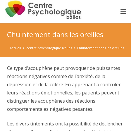
Chuintement dans les oreilles
Accueil
centre psychologique ixelles
Chuintement dans les oreilles
Ce type d’acouphène peut provoquer de puissantes
réactions négatives comme de l’anxiété, de la
dépression et de la colère. En apprenant à contrôler
leurs réactions émotionnelles, les patients peuvent
distinguer les acouphènes des réactions
comportementales négatives pesantes.
Chuintement dans les oreilles
Les divers tintements ont la possibilité de déclencher