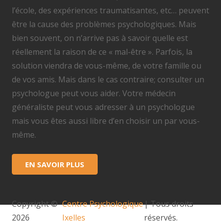
l’école, des expériences traumatisantes, etc… peuvent
être la cause des problèmes psychologiques. Mais
bien souvent, on n’arrive pas à savoir quelle est
réellement la raison de ce « mal-être ». Parfois, la
solution viendra de vous-même, de votre famille ou
de vos amis. Mais dans le cas contraire; consulter un
psychologue peut vous aider. Votre médecin
généraliste peut vous adresser à un psychologue
mais vous êtes aussi libre d’en choisir un par vous-
même.
EN SAVOIR PLUS
Copyright ©
Centre Psychologique
| Tous droits
2026
Ixelles
réservés.