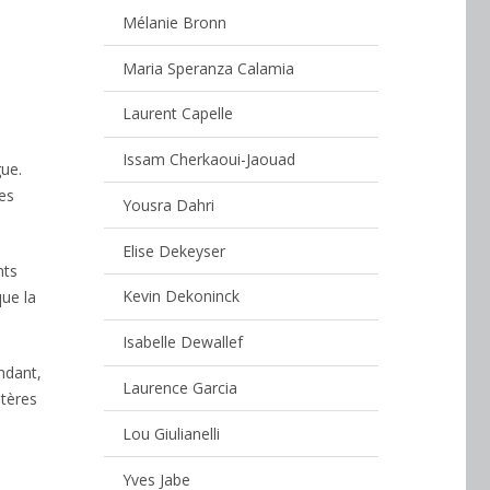
Mélanie Bronn
Maria Speranza Calamia
Laurent Capelle
Issam Cherkaoui-Jaouad
gue.
res
Yousra Dahri
Elise Dekeyser
nts
Kevin Dekoninck
que la
Isabelle Dewallef
ndant,
Laurence Garcia
itères
Lou Giulianelli
Yves Jabe