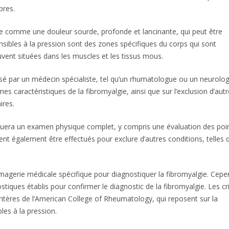
bres.
ite comme une douleur sourde, profonde et lancinante, qui peut être
ensibles à la pression sont des zones spécifiques du corps qui sont
uvent situées dans les muscles et les tissus mous.
sé par un médecin spécialiste, tel qu’un rhumatologue ou un neurolo
es caractéristiques de la fibromyalgie, ainsi que sur l’exclusion d’aut
ires.
ctuera un examen physique complet, y compris une évaluation des poi
ent également être effectués pour exclure d’autres conditions, telles 
’imagerie médicale spécifique pour diagnostiquer la fibromyalgie. Cepe
stiques établis pour confirmer le diagnostic de la fibromyalgie. Les cr
ritères de l’American College of Rheumatology, qui reposent sur la
les à la pression.