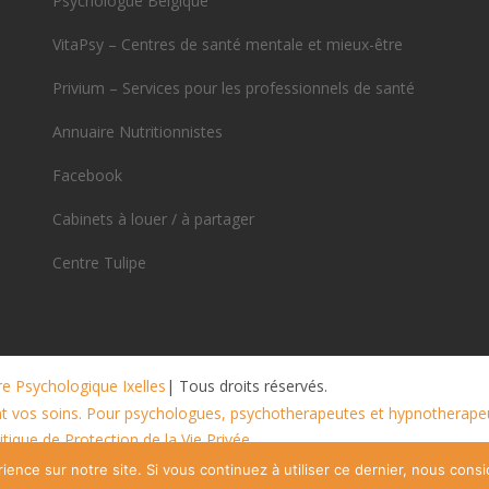
Psychologue Belgique
VitaPsy – Centres de santé mentale et mieux-être
Privium – Services pour les professionnels de santé
Annuaire Nutritionnistes
Facebook
Cabinets à louer / à partager
Centre Tulipe
e Psychologique Ixelles
| Tous droits réservés.
nt vos soins. Pour psychologues, psychotherapeutes et hypnotherape
tique de Protection de la Vie Privée
ience sur notre site. Si vous continuez à utiliser ce dernier, nous cons