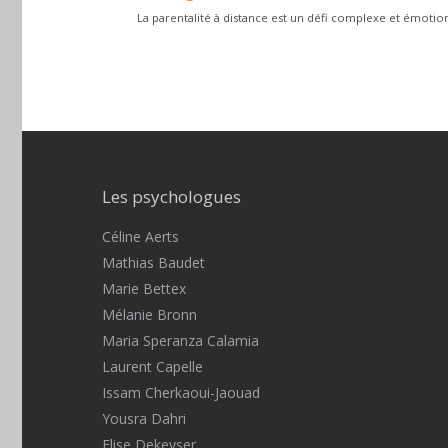
La parentalité à distance est un défi complexe et émotion
Les psychologues
Céline Aerts
Mathias Baudet
Marie Bettex
Mélanie Bronn
Maria Speranza Calamia
Laurent Capelle
Issam Cherkaoui-Jaouad
Yousra Dahri
Elise Dekeyser