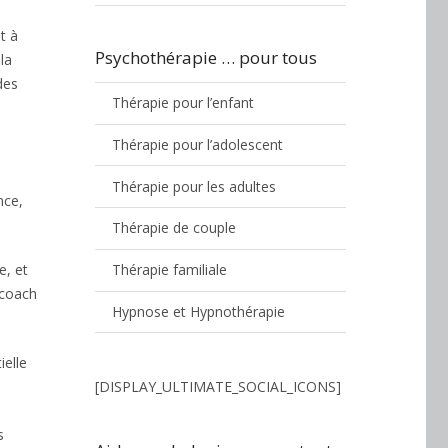
t à
Psychothérapie … pour tous
la
des
Thérapie pour l’enfant
Thérapie pour l’adolescent
Thérapie pour les adultes
nce,
Thérapie de couple
e, et
Thérapie familiale
 coach
Hypnose et Hypnothérapie
ielle
[DISPLAY_ULTIMATE_SOCIAL_ICONS]
s