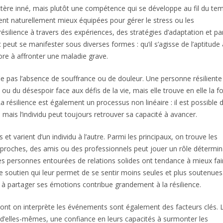
actère inné, mais plutôt une compétence qui se développe au fil du te
nt naturellement mieux équipées pour gérer le stress ou les
ésilience à travers des expériences, des stratégies d’adaptation et pa
c peut se manifester sous diverses formes : qu’il s’agisse de l’aptitude 
ore à affronter une maladie grave.
ifie pas l’absence de souffrance ou de douleur. Une personne résiliente
n ou du désespoir face aux défis de la vie, mais elle trouve en elle la f
 résilience est également un processus non linéaire : il est possible 
mais l’individu peut toujours retrouver sa capacité à avancer.
 et varient d’un individu à l’autre. Parmi les principaux, on trouve les
 proches, des amis ou des professionnels peut jouer un rôle détermi
es personnes entourées de relations solides ont tendance à mieux fai
de soutien qui leur permet de se sentir moins seules et plus soutenues
 à partager ses émotions contribue grandement à la résilience.
ont on interprète les événements sont également des facteurs clés. 
e d’elles-mêmes, une confiance en leurs capacités à surmonter les