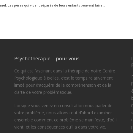
nel. Les pères qui vivent séparés de leurs enfants peuvent faire...
Psychothérapie… pour vous
Ce qui est fascinant dans la thérapie de notre Centre
D
Psychologique à Ixelles, c’est le temps relativement
limité pour d’acquérir de la compréhension et de la
clarté de votre problématique.
Lorsque vous venez en consultation nous parler de
votre problème, nous allons tout d’abord examiner
ensemble comment ce problème se manifeste, d’où il
vient, et les conséquences qu’il a dans votre vie.