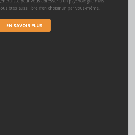
généraliste peut vous adresser à un psychologue mais
vous êtes aussi libre d’en choisir un par vous-même.
EN SAVOIR PLUS