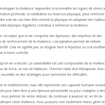
velopper la résilience. Apprendre à reconnaître les signes de stress e
spiration profonde, la méditation ou l’exercice physique, peut renforcer 
endre soin de son bien-être mental et physique en adoptant des habitu
ivité physique régulière) contribue à renforcer la résilience.
tion. Accepter que la vie comporte des épreuves, des imprévus et des
s de renforcement de la résilience. L’acceptation permet de réduire
rôlé. Cela ne signifie pas se résigner face à l’injustice ou à la souffra
pe à notre contrôle.
squ’on en a besoin. La vulnérabilité est une composante de la résilienc
e de force, et non de faiblesse. Chercher l’aide d’un thérapeute, d’un
nouvelles et des stratégies pour surmonter les difficultés.
 et multifactoriel, mais elle représente une capacité humaine essent
soit pour faire face à une épreuve personnelle ou pour s’adapter à des
nous permet de rester debout, de continuer à avancer et, en fin de
ultivant cette résilience, nous pouvons non seulement mieux gérer le