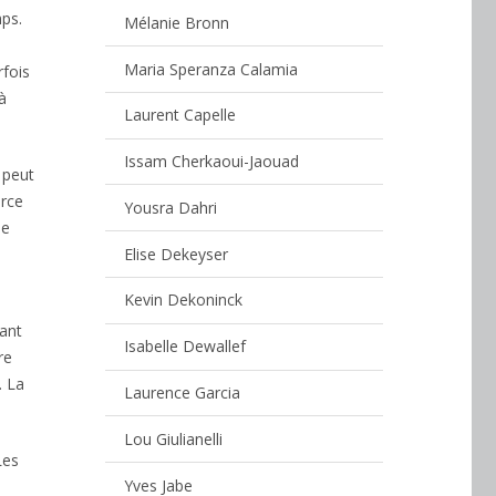
mps.
Mélanie Bronn
Maria Speranza Calamia
rfois
à
Laurent Capelle
Issam Cherkaoui-Jaouad
 peut
orce
Yousra Dahri
de
Elise Dekeyser
Kevin Dekoninck
nant
Isabelle Dewallef
re
. La
Laurence Garcia
Lou Giulianelli
Les
Yves Jabe