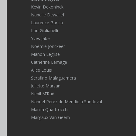
Kevin Dekoninck
Isabelle Dewallef
Laurence Garcia
Lou Giulianelli
Yves Jabe
Noémie Jonckeer
Manon Léglise
Catherine Lemage
Alice Louis
Serafino Malaguarnera
Juliette Marsan
Nebil M’Rad
Nahuel Perez de Mendiola Sandoval
Manila Quattrocchi
Margaux Van Geem