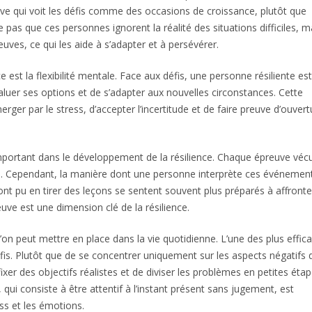
tive qui voit les défis comme des occasions de croissance, plutôt que
pas que ces personnes ignorent la réalité des situations difficiles, m
uves, ce qui les aide à s’adapter et à persévérer.
st la flexibilité mentale. Face aux défis, une personne résiliente est
aluer ses options et de s’adapter aux nouvelles circonstances. Cette
ger par le stress, d’accepter l’incertitude et de faire preuve d’ouvert
portant dans le développement de la résilience. Chaque épreuve véc
urs. Cependant, la manière dont une personne interprète ces événemen
t ont pu en tirer des leçons se sentent souvent plus préparés à affronte
euve est une dimension clé de la résilience.
e l’on peut mettre en place dans la vie quotidienne. L’une des plus effic
fis. Plutôt que de se concentrer uniquement sur les aspects négatifs 
 fixer des objectifs réalistes et de diviser les problèmes en petites étap
 qui consiste à être attentif à l’instant présent sans jugement, est
ss et les émotions.