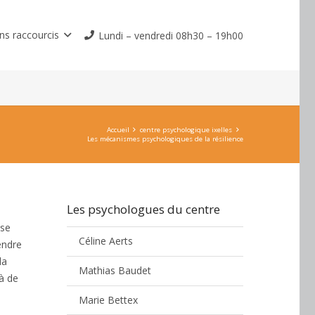
ns raccourcis
Lundi – vendredi 08h30 – 19h00
Accueil
centre psychologique ixelles
Les mécanismes psychologiques de la résilience
Les psychologues du centre
e
 se
Céline Aerts
endre
la
Mathias Baudet
 à de
Marie Bettex