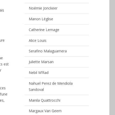
Noémie Jonckeer
ais
Manon Léglise
Catherine Lemage
ure
Alice Louis
Serafino Malaguarnera
ue
Juliette Marsan
ts est
r
Nebil M’Rad
Nahuel Perez de Mendiola
aces
Sandoval
d’une
Manila Quattrocchi
es,
Margaux Van Geem