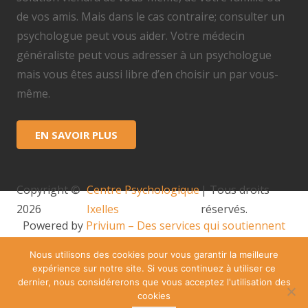
de vos amis. Mais dans le cas contraire; consulter un
psychologue peut vous aider. Votre médecin
généraliste peut vous adresser à un psychologue
mais vous êtes aussi libre d’en choisir un par vous-
même.
EN SAVOIR PLUS
Copyright ©
Centre Psychologique
| Tous droits
2026
Ixelles
réservés.
Powered by
Privium – Des services qui soutiennent
vos soins. Pour psychologues, psychotherapeutes et
Nous utilisons des cookies pour vous garantir la meilleure
hypnotherapeutes.
expérience sur notre site. Si vous continuez à utiliser ce
RGPD – Politique de Protection de la Vie Privée
dernier, nous considérerons que vous acceptez l'utilisation des
cookies